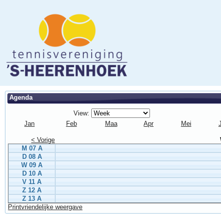
Agenda
View:
Jan
Feb
Maa
Apr
Mei
< Vorige
M 07 A
D 08 A
W 09 A
D 10 A
V 11 A
Z 12 A
Z 13 A
Printvriendelijke weergave